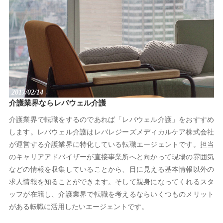
2017/02/14
介護業界ならレバウェル介護
介護業界で転職をするのであれば「レバウェル介護」をおすすめ
します。レバウェル介護はレバレジーズメディカルケア株式会社
が運営する介護業界に特化している転職エージェントです。担当
のキャリアアドバイザーが直接事業所へと向かって現場の雰囲気
などの情報を収集していることから、目に見える基本情報以外の
求人情報を知ることができます。そして親身になってくれるスタ
ッフが在籍し、介護業界で転職を考えるならいくつものメリット
がある転職に活用したいエージェントです。