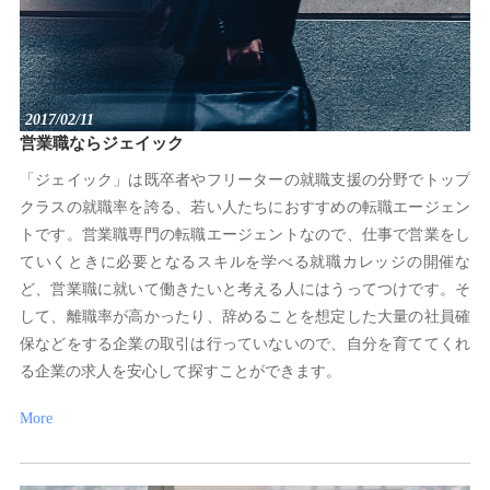
2017/02/11
営業職ならジェイック
「ジェイック」は既卒者やフリーターの就職支援の分野でトップ
クラスの就職率を誇る、若い人たちにおすすめの転職エージェン
トです。営業職専門の転職エージェントなので、仕事で営業をし
ていくときに必要となるスキルを学べる就職カレッジの開催な
ど、営業職に就いて働きたいと考える人にはうってつけです。そ
して、離職率が高かったり、辞めることを想定した大量の社員確
保などをする企業の取引は行っていないので、自分を育ててくれ
る企業の求人を安心して探すことができます。
More